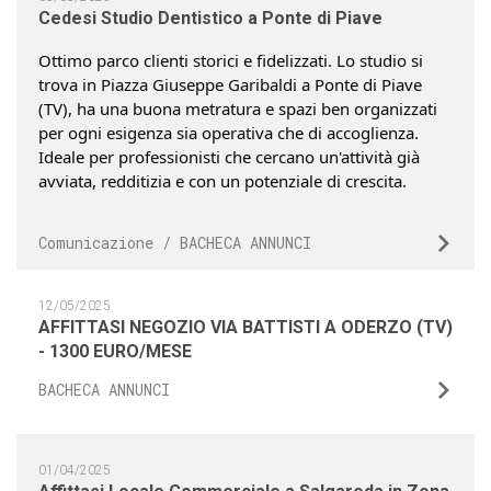
Ottimo parco clienti storici e fidelizzati. Lo studio si
trova in Piazza Giuseppe Garibaldi a Ponte di Piave
(TV), ha una buona metratura e spazi ben organizzati
per ogni esigenza sia operativa che di accoglienza.
Ideale per professionisti che cercano un'attività già
avviata, redditizia e con un potenziale di crescita.
Comunicazione / BACHECA ANNUNCI
12/05/2025
AFFITTASI NEGOZIO VIA BATTISTI A ODERZO (TV)
- 1300 EURO/MESE
BACHECA ANNUNCI
01/04/2025
Affittasi Locale Commerciale a Salgareda in Zona
di Forte Passaggio - recentemente restaurato