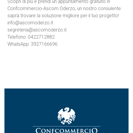
Scopri di più e prendi un appuntamento gratuito in
Confcommercio-Ascom Oderzo, un nostro consulente
saprà trovare la soluzione migliore per il tuo progetto!
info@ascomoderzo.it
segreteria@ascomoderzo.it
Telefono: 0422712882
WhatsApp: 3927166696