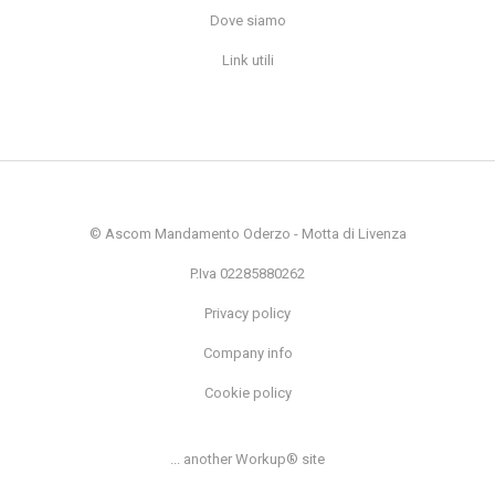
Dove siamo
Link utili
© Ascom Mandamento Oderzo - Motta di Livenza
P.Iva 02285880262
Privacy policy
Company info
Cookie policy
... another Workup® site