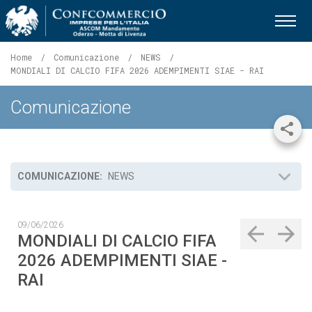
Ascom Mandamento Oderzo - 
Home
Comunicazione
NEWS
Pagina
MONDIALI DI CALCIO FIFA 2026 ADEMPIMENTI SIAE - RAI
corrente:
Comunicazione
Shar
COMUNICAZIONE:
NEWS
09/06/2026
MONDIALI DI CALCIO FIFA
2026 ADEMPIMENTI SIAE -
RAI