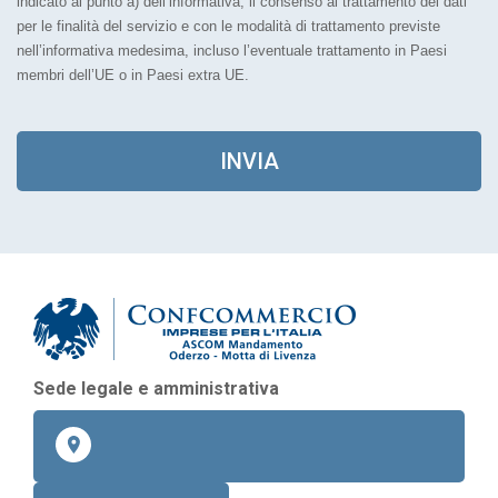
indicato al punto a) dell’informativa, il consenso al trattamento dei dati
per le finalità del servizio e con le modalità di trattamento previste
nell’informativa medesima, incluso l’eventuale trattamento in Paesi
membri dell’UE o in Paesi extra UE.
INVIA
As
Sede legale e amministrativa