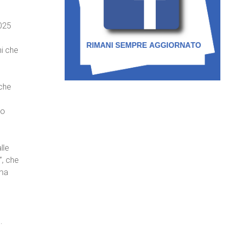
2025
ni che
iche
ro
lle
”, che
 ma
.