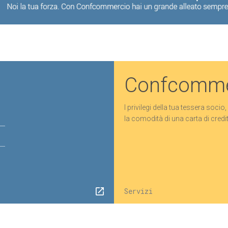
Confcomme
I privilegi della tua tessera socio,
la comodità di una carta di credi
Servizi