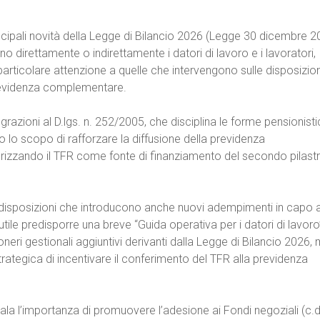
rincipali novità della Legge di Bilancio 2026 (Legge 30 dicembre 
no direttamente o indirettamente i datori di lavoro e i lavoratori,
articolare attenzione a quelle che intervengono sulle disposizio
evidenza complementare.
grazioni al D.lgs. n. 252/2005, che disciplina le forme pensionist
lo scopo di rafforzare la diffusione della previdenza
izzando il TFR come fonte di finanziamento del secondo pilast
 disposizioni che introducono anche nuovi adempimenti in capo a
 utile predisporre una breve “Guida operativa per i datori di lavoro
oneri gestionali aggiuntivi derivanti dalla Legge di Bilancio 2026,
trategica di incentivare il conferimento del TFR alla previdenza
nala l’importanza di promuovere l’adesione ai Fondi negoziali (c.d