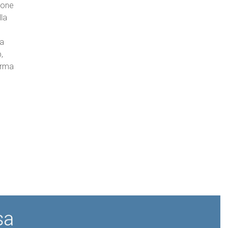
ione
lla
la
,
orma