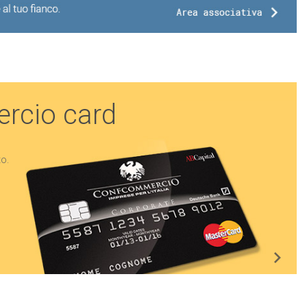
rcio card
to.