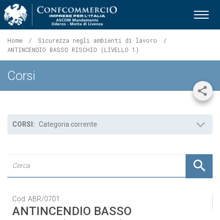
Ascom Mandamento Oderzo - 
Home
Sicurezza negli ambienti di lavoro
Pagina
ANTINCENDIO BASSO RISCHIO (LIVELLO 1)
corrente:
Corsi
Shar
CORSI:
Categoria corrente
Cod. ABR/0701
ANTINCENDIO BASSO