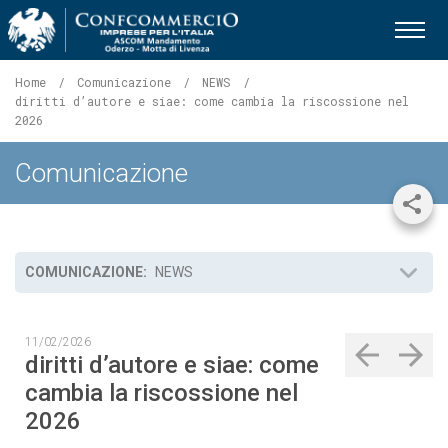
Ascom Mandamento Oderzo - 
Home
Comunicazione
NEWS
Pagina
diritti d’autore e siae: come cambia la riscossione nel
corrente:
2026
Comunicazione
Shar
COMUNICAZIONE:
NEWS
11/02/2026
diritti d’autore e siae: come
cambia la riscossione nel
2026