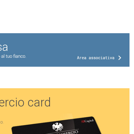
rcio card
to.