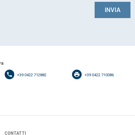
INVIA
va
+39 0422 712882
+39 0422 710086
 Livenza
CONTATTI