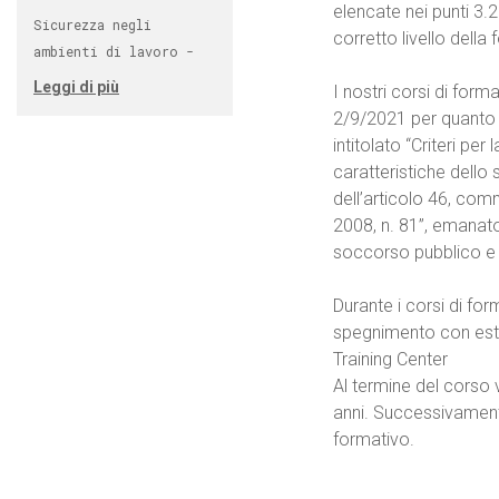
elencate nei punti 3.2.
Sicurezza negli
corretto livello della
ambienti di lavoro -
Leggi di più
I nostri corsi di form
2/9/2021 per quanto 
intitolato “Criteri pe
caratteristiche dello
dell’articolo 46, comm
2008, n. 81”, emanato 
soccorso pubblico e d
Durante i corsi di fo
spegnimento con estin
Training Center
Al termine del corso v
anni. Successivament
formativo.