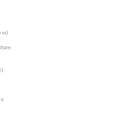
o ed
litare
o)
 a