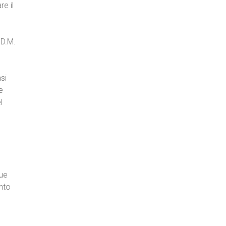
re il
 D.M.
si
e
l
que
nto