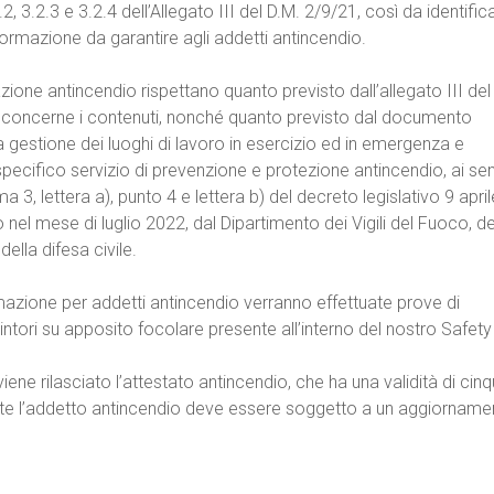
2, 3.2.3 e 3.2.4 dell’Allegato III del D.M. 2/9/21, così da identifica
 formazione da garantire agli addetti antincendio.
azione antincendio rispettano quanto previsto dall’allegato III del
concerne i contenuti, nonché quanto previsto dal documento
r la gestione dei luoghi di lavoro in esercizio ed in emergenza e
 specifico servizio di prevenzione e protezione antincendio, ai sen
a 3, lettera a), punto 4 e lettera b) del decreto legislativo 9 april
nel mese di luglio 2022, dal Dipartimento dei Vigili del Fuoco, de
ella difesa civile.
rmazione per addetti antincendio verranno effettuate prove di
tori su apposito focolare presente all’interno del nostro Safety
iene rilasciato l’attestato antincendio, che ha una validità di cin
e l’addetto antincendio deve essere soggetto a un aggiorname