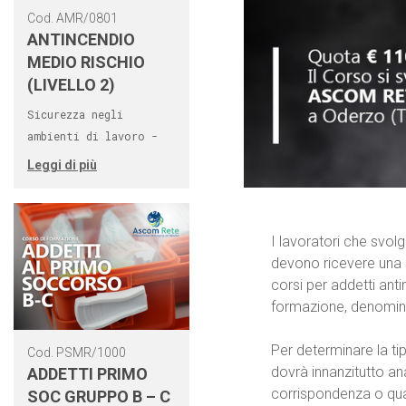
Cod. AMR/0801
ANTINCENDIO
MEDIO RISCHIO
(LIVELLO 2)
Sicurezza negli
ambienti di lavoro -
Leggi di più
I lavoratori che svol
devono ricevere una s
corsi per addetti anti
formazione, denomina
Per determinare la tip
Cod. PSMR/1000
dovrà innanzitutto ana
ADDETTI PRIMO
corrispondenza o quan
SOC GRUPPO B – C