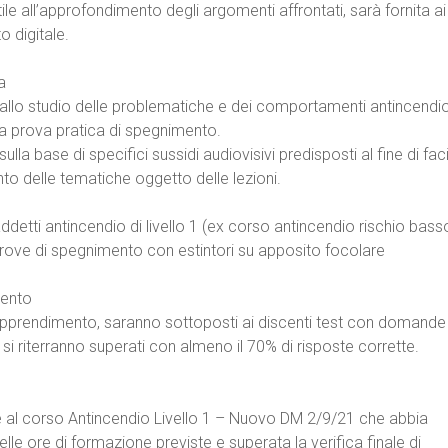
le all’approfondimento degli argomenti affrontati, sarà fornita ai
o digitale.
a
 allo studio delle problematiche e dei comportamenti antincendi
una prova pratica di spegnimento.
sulla base di specifici sussidi audiovisivi predisposti al fine di faci
nto delle tematiche oggetto delle lezioni.
ddetti antincendio di livello 1 (ex corso antincendio rischio bass
prove di spegnimento con estintori su apposito focolare
mento
 l’apprendimento, saranno sottoposti ai discenti test con domande
 si riterranno superati con almeno il 70% di risposte corrette.
e al corso Antincendio Livello 1 – Nuovo DM 2/9/21 che abbia
lle ore di formazione previste e superata la verifica finale di