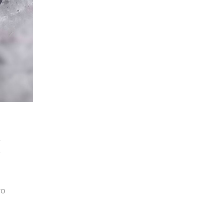
i
i
ro