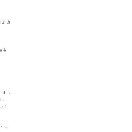
ità di
e è
schio
tto
lo 1.
 1 –