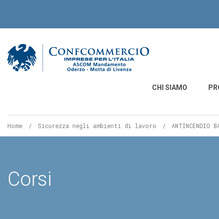
Ascom Mandamento O
CHI SIAMO
PR
Home
Sicurezza negli ambienti di lavoro
Pagina
ANTINCENDIO B
corrente:
Corsi