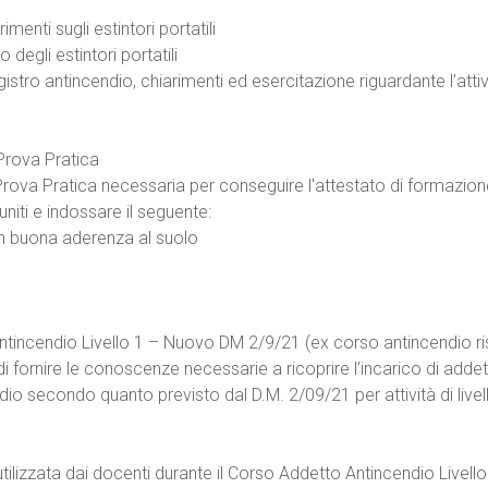
e
imenti sugli estintori portatili
o degli estintori portatili
gistro antincendio, chiarimenti ed esercitazione riguardante l’attiv
Prova Pratica
Prova Pratica necessaria per conseguire l'attestato di formazion
iti e indossare il seguente:
on buona aderenza al suolo
Antincendio Livello 1 – Nuovo DM 2/9/21 (ex corso antincendio ri
di fornire le conoscenze necessarie a ricoprire l’incarico di adde
dio secondo quanto previsto dal D.M. 2/09/21 per attività di livel
lizzata dai docenti durante il Corso Addetto Antincendio Livello