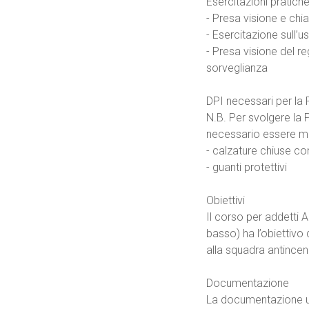
Esercitazioni pratich
- Presa visione e chiar
- Esercitazione sull’us
- Presa visione del re
sorveglianza
DPI necessari per la 
N.B. Per svolgere la 
necessario essere mun
- calzature chiuse c
- guanti protettivi
Obiettivi
Il corso per addetti 
basso) ha l’obiettivo 
alla squadra antincen
Documentazione
La documentazione uti