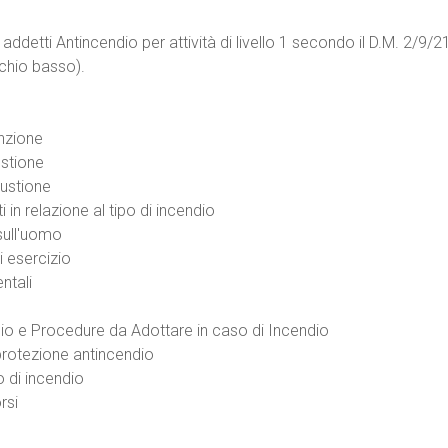
i addetti Antincendio per attività di livello 1 secondo il D.M. 2/9/2
chio basso).
enzione
ustione
bustione
 in relazione al tipo di incendio
 sull'uomo
di esercizio
ntali
io e Procedure da Adottare in caso di Incendio
 protezione antincendio
 di incendio
rsi